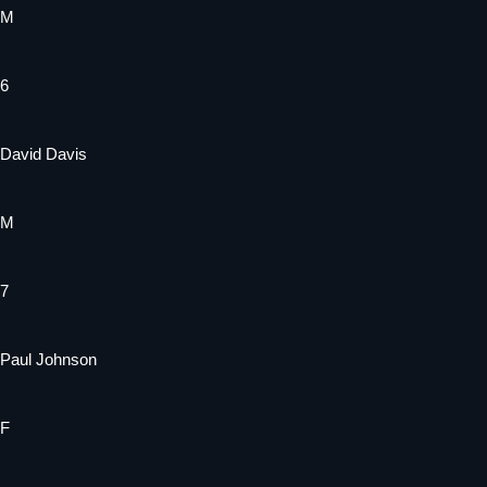
M
6
David Davis
M
7
Paul Johnson
F