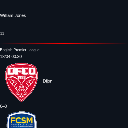
William Jones
11
English Premier League
18/04 00:30
Dijon
0
–
0