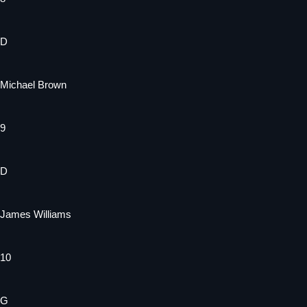
D
Michael Brown
9
D
James Williams
10
G