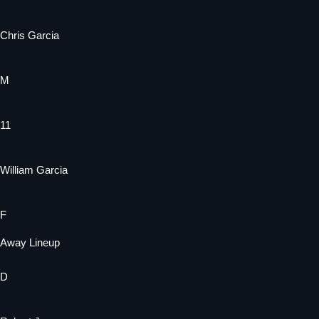
Chris Garcia
M
11
William Garcia
F
Away Lineup
D