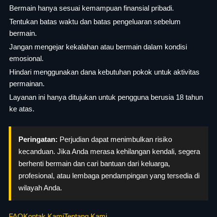
Bermain hanya sesuai kemampuan finansial pribadi.
Tentukan batas waktu dan batas pengeluaran sebelum
bermain.
Jangan mengejar kekalahan atau bermain dalam kondisi
emosional.
Hindari menggunakan dana kebutuhan pokok untuk aktivitas
permainan.
Layanan ini hanya ditujukan untuk pengguna berusia 18 tahun
ke atas.
Peringatan:
Perjudian dapat menimbulkan risiko
kecanduan. Jika Anda merasa kehilangan kendali, segera
berhenti bermain dan cari bantuan dari keluarga,
profesional, atau lembaga pendampingan yang tersedia di
wilayah Anda.
FAQ
Kontak Kami
Tentang Kami