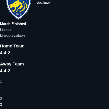
Sochaux
Match Finished
Lineups
Lineup available
Home Team
4-4-2
Away Team
4-4-2
1
1
1
2
3