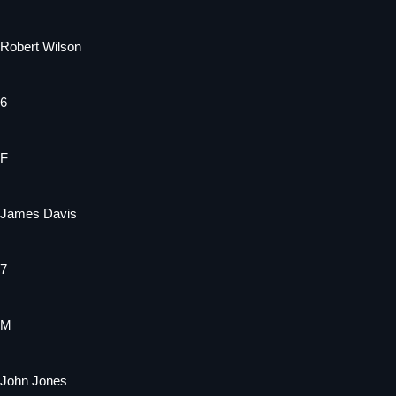
Robert Wilson
6
F
James Davis
7
M
John Jones