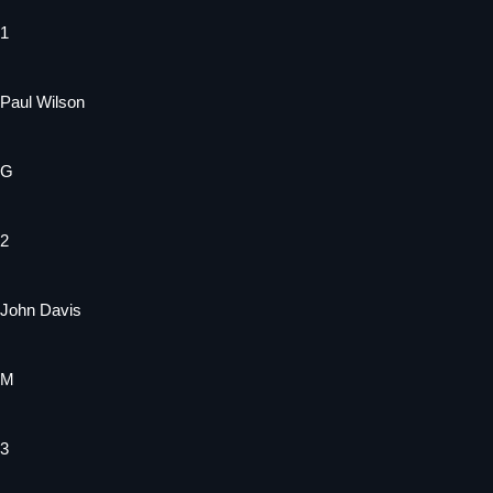
1
Paul Wilson
G
2
John Davis
M
3