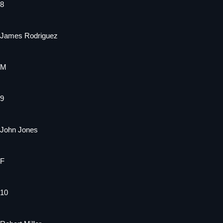
8
James Rodriguez
M
9
John Jones
F
10