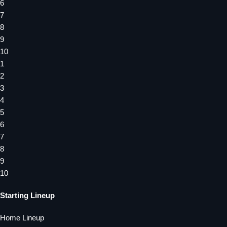
6
7
8
9
10
1
2
3
4
5
6
7
8
9
10
Starting Lineup
Home Lineup