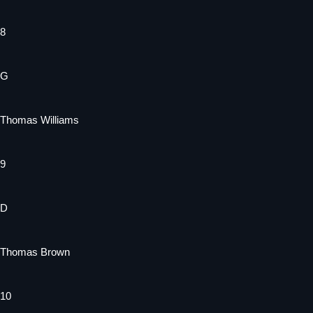
8
G
Thomas Williams
9
D
Thomas Brown
10