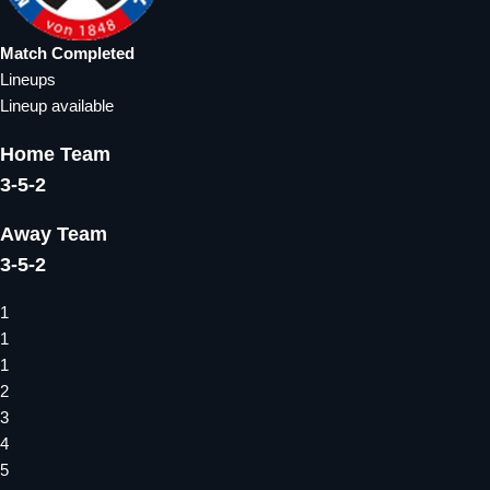
Match Completed
Lineups
Lineup available
Home Team
3-5-2
Away Team
3-5-2
1
1
1
2
3
4
5