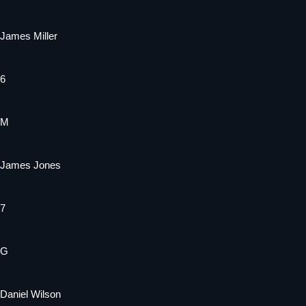
James Miller
6
M
James Jones
7
G
Daniel Wilson