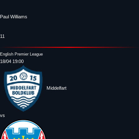
Paul Williams
11
English Premier League
18/04 19:00
Middelfart
vs