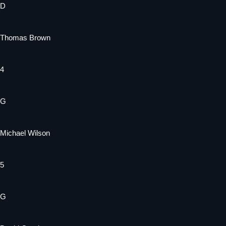
D
Thomas Brown
4
G
Michael Wilson
5
G