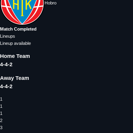
Hobro
Match Completed
Lineups
Lineup available
Home Team
4-4-2
Away Team
4-4-2
1
1
1
2
3