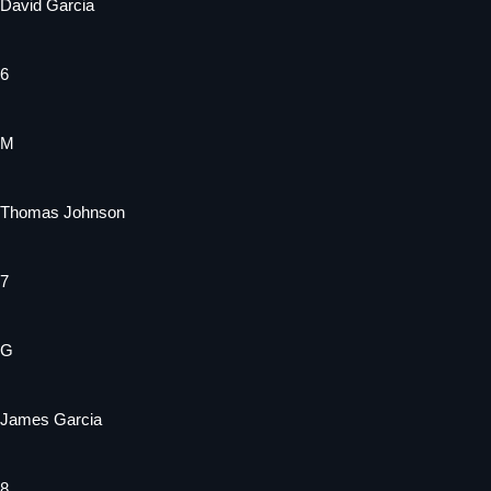
David Garcia
6
M
Thomas Johnson
7
G
James Garcia
8