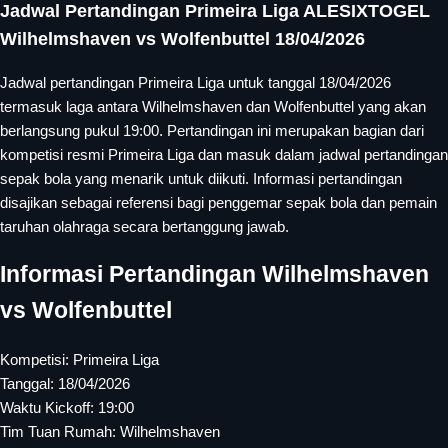
Jadwal Pertandingan Primeira Liga ALESIXTOGEL
Wilhelmshaven vs Wolfenbuttel 18/04/2026
Jadwal pertandingan Primeira Liga untuk tanggal 18/04/2026
termasuk laga antara Wilhelmshaven dan Wolfenbuttel yang akan
berlangsung pukul 19:00. Pertandingan ini merupakan bagian dari
kompetisi resmi Primeira Liga dan masuk dalam jadwal pertandingan
sepak bola yang menarik untuk diikuti. Informasi pertandingan
disajikan sebagai referensi bagi penggemar sepak bola dan pemain
taruhan olahraga secara bertanggung jawab.
Informasi Pertandingan Wilhelmshaven
vs Wolfenbuttel
Kompetisi: Primeira Liga
Tanggal: 18/04/2026
Waktu Kickoff: 19:00
Tim Tuan Rumah: Wilhelmshaven