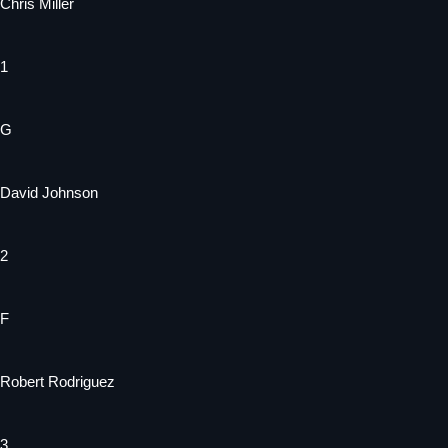
Chris Miller
1
G
David Johnson
2
F
Robert Rodriguez
3