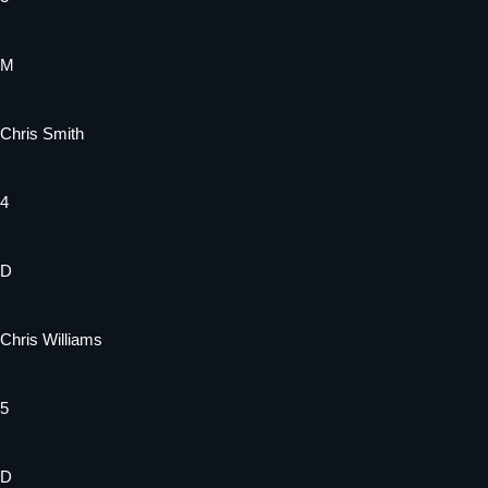
M
Chris Smith
4
D
Chris Williams
5
D