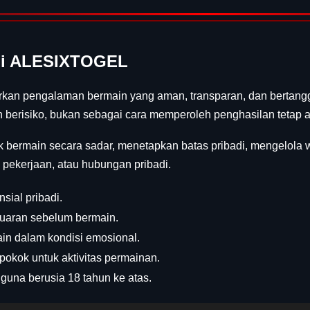
di ALESIXTOGEL
n pengalaman bermain yang aman, transparan, dan bertanggu
 berisiko, bukan sebagai cara memperoleh penghasilan tetap at
bermain secara sadar, menetapkan batas pribadi, mengelola wa
pekerjaan, atau hubungan pribadi.
ial pribadi.
luaran sebelum bermain.
in dalam kondisi emosional.
okok untuk aktivitas permainan.
guna berusia 18 tahun ke atas.