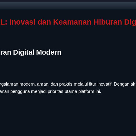
 Inovasi dan Keamanan Hiburan Digi
ran Digital Modern
galaman modern, aman, dan praktis melalui fitur inovatif. Dengan
anan pengguna menjadi prioritas utama platform ini.