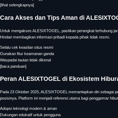
[lihat selengkapnya]
Cara Akses dan Tips Aman di ALESIXT
Untuk mengakses ALESIXTOGEL, pastikan perangkat terhubung jaringan
Hindari membagikan informasi pribadi kepada pihak tidak resmi.
Selalu cek keaslian situs resmi
Gunakan fitur keamanan ganda
Waspadai tautan tidak dikenal
[baca panduan]
Peran ALESIXTOGEL di Ekosistem Hibura
Pada 23 Oktober 2025, ALESIXTOGEL memantapkan diri sebagai pelop
posisinya. Platform ini menjadi referensi utama bagi penggemar hi
Adopsi teknologi modern & aman
Dukungan edukatif untuk pengguna