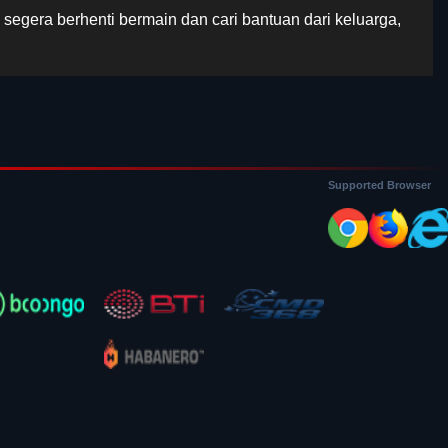
segera berhenti bermain dan cari bantuan dari keluarga,
Supported Browser