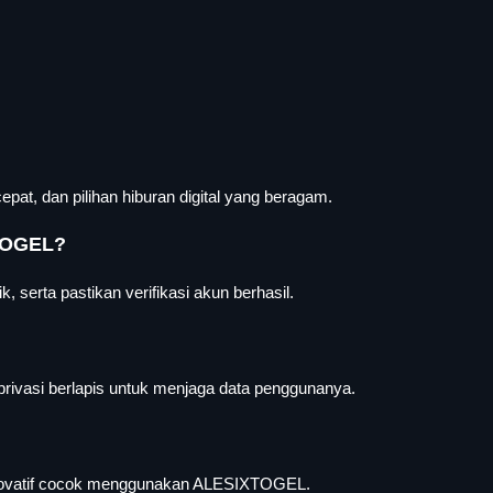
pat, dan pilihan hiburan digital yang beragam.
XTOGEL?
k, serta pastikan verifikasi akun berhasil.
ivasi berlapis untuk menjaga data penggunanya.
 inovatif cocok menggunakan ALESIXTOGEL.