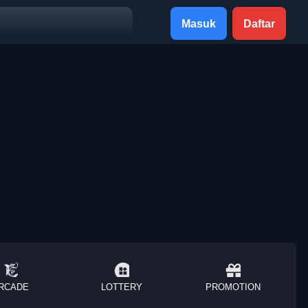
Masuk
Daftar
RCADE
LOTTERY
PROMOTION