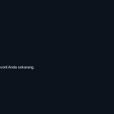
avorit Anda sekarang.