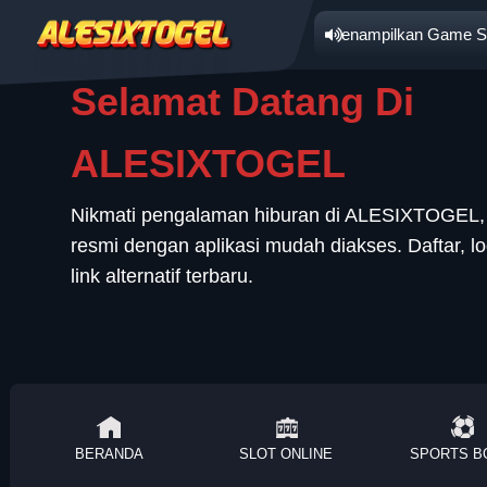
emberitahuan : Situs Resmi Menampilkan Game Slot dan Result Upda
Selamat Datang Di
ALESIXTOGEL
Nikmati pengalaman hiburan di ALESIXTOGEL,
resmi dengan aplikasi mudah diakses. Daftar, l
link alternatif terbaru.
BERANDA
SLOT ONLINE
SPORTS B