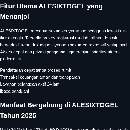
Fitur Utama ALESIXTOGEL yang
Menonjol
ALESIXTOGEL mengutamakan kenyamanan pengguna lewat fitur-
fitur canggih. Tersedia proses registrasi mudah, pilihan deposit
bervariasi, serta dukungan layanan konsumen responsif setiap hari.
Akses cepat dan privasi pengguna juga menjadi prioritas utama
platform ini.
Pendaftaran cepat tanpa proses rumit
Transaksi keuangan aman dan transparan
Layanan pelanggan aktif 24 jam
[baca panduan]
Manfaat Bergabung di ALESIXTOGEL
Tahun 2025
Pada 26 Oktober 2025, ALESIXTOGEL menawarkan manfaat nyata