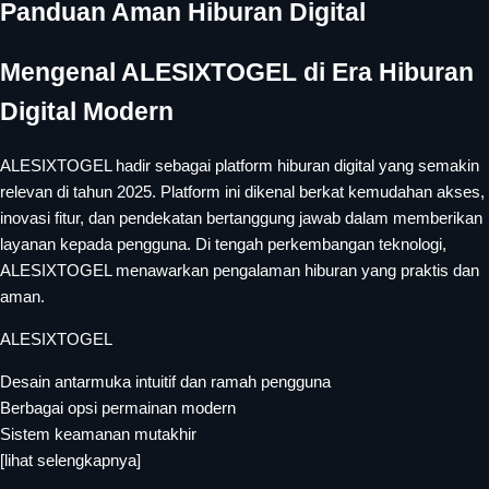
Panduan Aman Hiburan Digital
Mengenal ALESIXTOGEL di Era Hiburan
Digital Modern
ALESIXTOGEL hadir sebagai platform hiburan digital yang semakin
relevan di tahun 2025. Platform ini dikenal berkat kemudahan akses,
inovasi fitur, dan pendekatan bertanggung jawab dalam memberikan
layanan kepada pengguna. Di tengah perkembangan teknologi,
ALESIXTOGEL menawarkan pengalaman hiburan yang praktis dan
aman.
ALESIXTOGEL
Desain antarmuka intuitif dan ramah pengguna
Berbagai opsi permainan modern
Sistem keamanan mutakhir
[lihat selengkapnya]