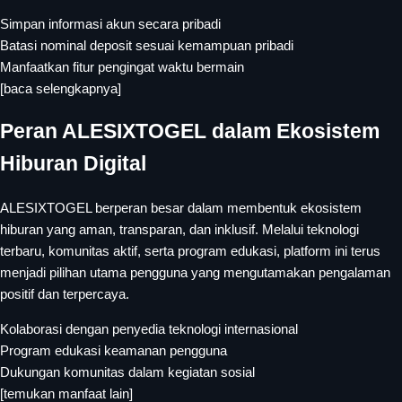
Simpan informasi akun secara pribadi
Batasi nominal deposit sesuai kemampuan pribadi
Manfaatkan fitur pengingat waktu bermain
[baca selengkapnya]
Peran ALESIXTOGEL dalam Ekosistem
Hiburan Digital
ALESIXTOGEL berperan besar dalam membentuk ekosistem
hiburan yang aman, transparan, dan inklusif. Melalui teknologi
terbaru, komunitas aktif, serta program edukasi, platform ini terus
menjadi pilihan utama pengguna yang mengutamakan pengalaman
positif dan terpercaya.
Kolaborasi dengan penyedia teknologi internasional
Program edukasi keamanan pengguna
Dukungan komunitas dalam kegiatan sosial
[temukan manfaat lain]